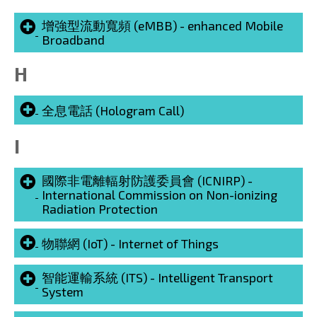
增強型流動寬頻 (eMBB) - enhanced Mobile
Broadband
H
全息電話 (Hologram Call)
I
國際非電離輻射防護委員會 (ICNIRP) -
International Commission on Non-ionizing
Radiation Protection
物聯網 (IoT) - Internet of Things
智能運輸系統 (ITS) - Intelligent Transport
System