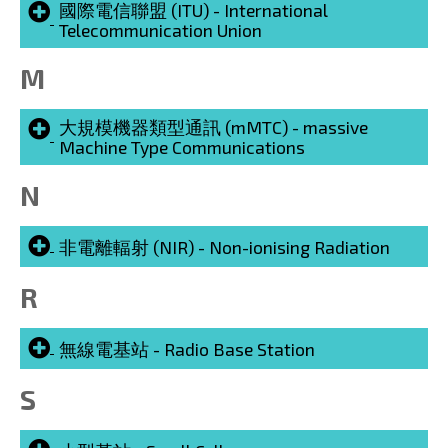
國際電信聯盟 (ITU) - International
Telecommunication Union
M
大規模機器類型通訊 (mMTC) - massive
Machine Type Communications
N
非電離輻射 (NIR) - Non-ionising Radiation
R
無線電基站 - Radio Base Station
S