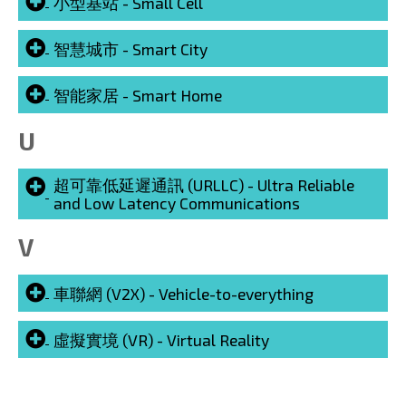
小型基站 - Small Cell
智慧城市 - Smart City
智能家居 - Smart Home
U
超可靠低延遲通訊 (URLLC) - Ultra Reliable
and Low Latency Communications
V
車聯網 (V2X) - Vehicle-to-everything
虛擬實境 (VR) - Virtual Reality