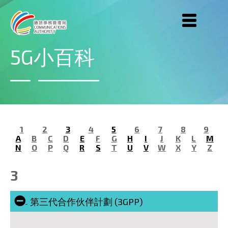
跳到主要內容
5G小百科
1
2
3
4
5
6
7
8
9
A
B
C
D
E
F
G
H
I
J
K
L
M
N
O
P
Q
R
S
T
U
V
W
X
Y
Z
3
第三代合作伙伴計劃 (3GPP)